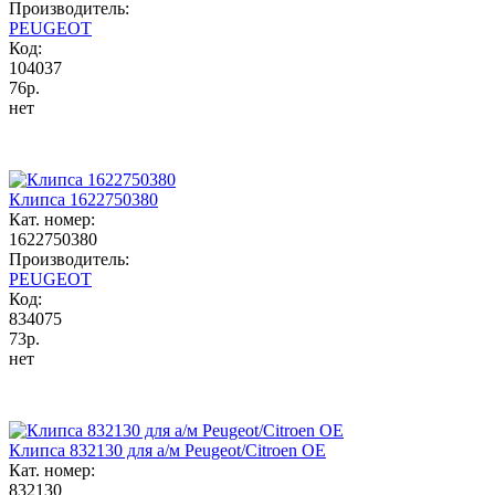
Производитель:
PEUGEOT
Код:
104037
76р.
нет
Клипса 1622750380
Кат. номер:
1622750380
Производитель:
PEUGEOT
Код:
834075
73р.
нет
Клипса 832130 для а/м Peugeot/Citroen OE
Кат. номер:
832130