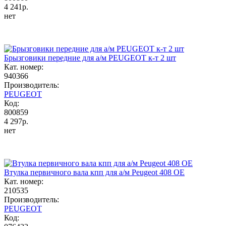
4 241р.
нет
Брызговики передние для а/м PEUGEOT к-т 2 шт
Кат. номер:
940366
Производитель:
PEUGEOT
Код:
800859
4 297р.
нет
Втулка первичного вала кпп для а/м Peugeot 408 OE
Кат. номер:
210535
Производитель:
PEUGEOT
Код: