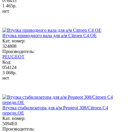
076433
1 465р.
нет
Втулка приводного вала для а/м Citroen C4 OE
Кат. номер:
324808
Производитель:
PEUGEOT
Код:
054124
3 068р.
нет
Втулка стабилизатора для а/м Peugeot 308/Citroen C4
передн.OE
Кат. номер:
5094E0
Производитель: