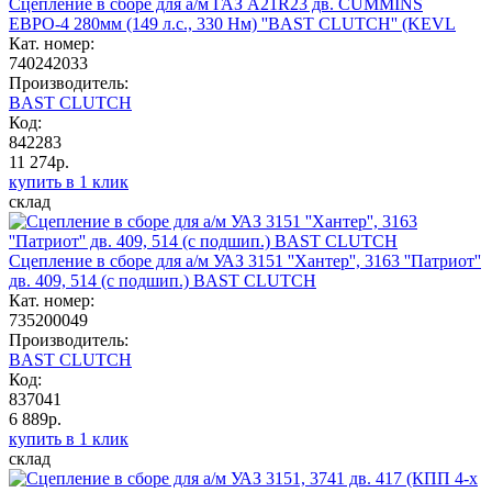
Сцепление в сборе для а/м ГАЗ A21R23 дв. CUMMINS
ЕВРО-4 280мм (149 л.с., 330 Нм) ''BAST CLUTCH'' (KEVL
Кат. номер:
740242033
Производитель:
BAST CLUTCH
Код:
842283
11 274р.
купить в 1 клик
склад
Сцепление в сборе для а/м УАЗ 3151 ''Хантер'', 3163 ''Патриот''
дв. 409, 514 (с подшип.) BAST CLUTCH
Кат. номер:
735200049
Производитель:
BAST CLUTCH
Код:
837041
6 889р.
купить в 1 клик
склад