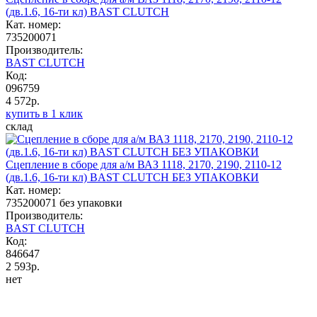
(дв.1.6, 16-ти кл) BAST CLUTCH
Кат. номер:
735200071
Производитель:
BAST CLUTCH
Код:
096759
4 572р.
купить в 1 клик
склад
Сцепление в сборе для а/м ВАЗ 1118, 2170, 2190, 2110-12
(дв.1.6, 16-ти кл) BAST CLUTCH БЕЗ УПАКОВКИ
Кат. номер:
735200071 без упаковки
Производитель:
BAST CLUTCH
Код:
846647
2 593р.
нет