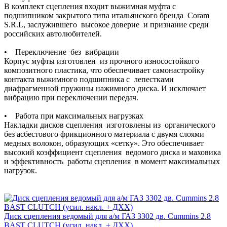
В комплект сцепления входит выжимная муфта с
подшипником закрытого типа итальянского бренда Coram
S.R.L, заслужившего высокое доверие и признание среди
российских автолюбителей.
• Переключение без вибрации
Корпус муфты изготовлен из прочного износостойкого
композитного пластика, что обеспечивает самонастройку
контакта выжимного подшипника с лепестками
диафрагменной пружины нажимного диска. И исключает
вибрацию при переключении передач.
• Работа при максимальных нагрузках
Накладки дисков сцепления изготовлены из органического
без асбестового фрикционного материала с двумя слоями
медных волокон, образующих «сетку». Это обеспечивает
высокий коэффициент сцепления ведомого диска и маховика
и эффективность работы сцепления в момент максимальных
нагрузок.
Диск сцепления ведомый для а/м ГАЗ 3302 дв. Cummins 2.8
BAST CLUTCH (усил. накл. + ДХХ)