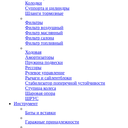
Колодки
Суппорта и цилиндры
Шланги тормозные
Фильтры
Фильтр воздушный
Фильтр маслянный
Фильтр салона
Фильтр топливный
Ходовая
Амортизаторы
Пружина подвески
Рессоры
Рулевое управление
Рычаги и сайлентблоки
Стабилизатор поперечной устойчивости
Ступица колеса
Шаровая опора
ШРУС
Инструмент
Биты и вставки
Гаражные принадлежности