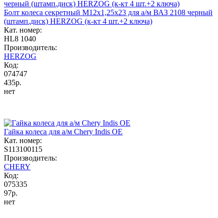
Болт колеса секретный М12x1,25x23 для а/м ВАЗ 2108 черный
(штамп.диск) HERZOG (к-кт 4 шт.+2 ключа)
Кат. номер:
HL8 1040
Производитель:
HERZOG
Код:
074747
435р.
нет
Гайка колеса для а/м Chery Indis OE
Кат. номер:
S113100115
Производитель:
CHERY
Код:
075335
97р.
нет