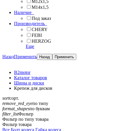
М12x1,5
М14x1,5
Наличие
Под заказ
Производитель
CHERY
FEBI
HERZOG
Еще
Назад
Применить
B2motor
Каталог товаров
Шины и диски
Крепеж для дисков
sort
сорт.
remove_red_eye
по типу
format_shapes
по буквам
filter_list
Фильтр
Фильтр по типу товара
Фильтр товара
Все
Болт колеса
Гайка колеса