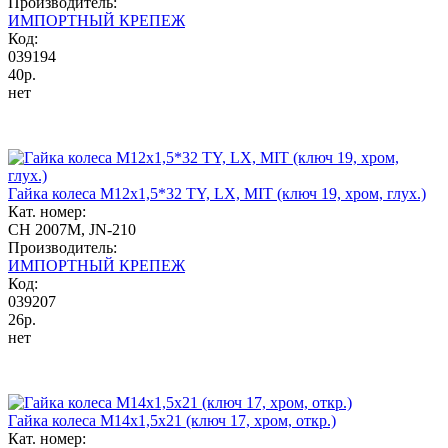
Производитель:
ИМПОРТНЫЙ КРЕПЕЖ
Код:
039194
40р.
нет
Гайка колеса М12х1,5*32 TY, LX, MIT (ключ 19, хром, глух.)
Кат. номер:
CH 2007M, JN-210
Производитель:
ИМПОРТНЫЙ КРЕПЕЖ
Код:
039207
26р.
нет
Гайка колеса М14x1,5x21 (ключ 17, хром, откр.)
Кат. номер: