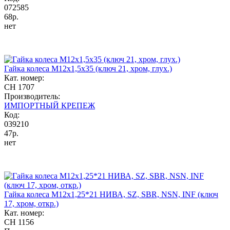
072585
68р.
нет
Гайка колеса М12x1,5x35 (ключ 21, хром, глух.)
Кат. номер:
CH 1707
Производитель:
ИМПОРТНЫЙ КРЕПЕЖ
Код:
039210
47р.
нет
Гайка колеса М12х1,25*21 НИВА, SZ, SBR, NSN, INF (ключ
17, хром, откр.)
Кат. номер:
CH 1156