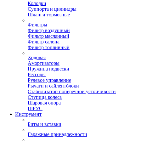
Колодки
Суппорта и цилиндры
Шланги тормозные
Фильтры
Фильтр воздушный
Фильтр маслянный
Фильтр салона
Фильтр топливный
Ходовая
Амортизаторы
Пружина подвески
Рессоры
Рулевое управление
Рычаги и сайлентблоки
Стабилизатор поперечной устойчивости
Ступица колеса
Шаровая опора
ШРУС
Инструмент
Биты и вставки
Гаражные принадлежности