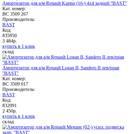
Амортизатор для а/м Renault Kaptur (16-) 4x4 задний ''BAST''
Кат. номер:
BC 3509 267
Производитель:
BAST
Код:
835950
3 484р.
купить в 1 клик
склад
Амортизатор для а/м Renault Logan II, Sandero II лев/прав
''BAST''
Кат. номер:
BC 3509 017
Производитель:
BAST
Код:
832091
2 450р.
купить в 1 клик
склад