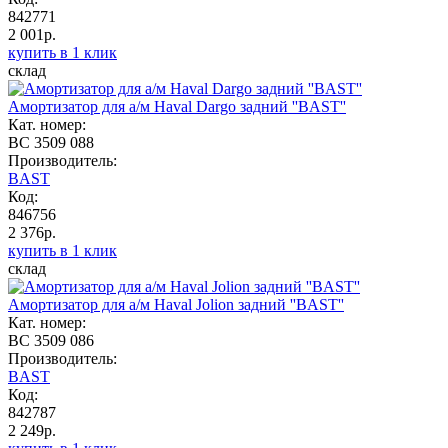
842771
2 001р.
купить в 1 клик
склад
Амортизатор для а/м Haval Dargo задний ''BAST''
Кат. номер:
BC 3509 088
Производитель:
BAST
Код:
846756
2 376р.
купить в 1 клик
склад
Амортизатор для а/м Haval Jolion задний ''BAST''
Кат. номер:
BC 3509 086
Производитель:
BAST
Код:
842787
2 249р.