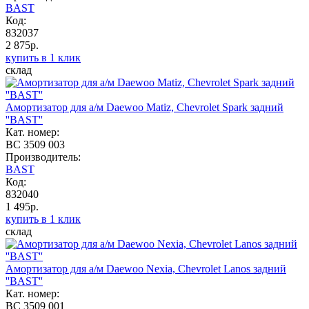
BAST
Код:
832037
2 875р.
купить в 1 клик
склад
Амортизатор для а/м Daewoo Matiz, Chevrolet Spark задний
''BAST''
Кат. номер:
BC 3509 003
Производитель:
BAST
Код:
832040
1 495р.
купить в 1 клик
склад
Амортизатор для а/м Daewoo Nexia, Chevrolet Lanos задний
''BAST''
Кат. номер:
BC 3509 001