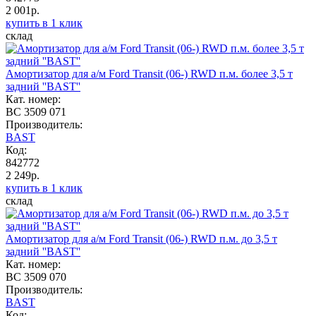
2 001р.
купить в 1 клик
склад
Амортизатор для а/м Ford Transit (06-) RWD п.м. более 3,5 т
задний ''BAST''
Кат. номер:
BC 3509 071
Производитель:
BAST
Код:
842772
2 249р.
купить в 1 клик
склад
Амортизатор для а/м Ford Transit (06-) RWD п.м. до 3,5 т
задний ''BAST''
Кат. номер:
BC 3509 070
Производитель:
BAST
Код: