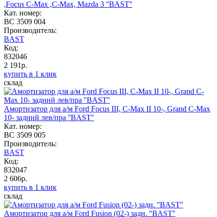
,Focus C-Max ,C-Max, Mazda 3 ''BAST''
Кат. номер:
BC 3509 004
Производитель:
BAST
Код:
832046
2 191р.
купить в 1 клик
склад
Амортизатор для а/м Ford Focus III, C-Max II 10-, Grand C-Max
10- задний лев/пра ''BAST''
Кат. номер:
BC 3509 005
Производитель:
BAST
Код:
832047
2 606р.
купить в 1 клик
склад
Амортизатор для а/м Ford Fusion (02-) задн. ''BAST''