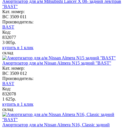
Амортизатор для а/м Mitsubishi Lancer X 08- задний лев/прав
''BAST''
Кат. номер:
BC 3509 011
Производитель:
BAST
Код:
832077
3 005р.
купить в 1 клик
склад
Амортизатор для а/м Nissan Almera N15 задний ''BAST''
Кат. номер:
BC 3509 012
Производитель:
BAST
Код:
832078
1 625р.
купить в 1 клик
склад
Амортизатор для а/м Nissan Almera N16, Classic задний