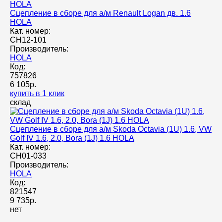
Сцепление в сборе для а/м Renault Logan дв. 1.6
HOLA
Кат. номер:
CH12-101
Производитель:
HOLA
Код:
757826
6 105р.
купить в 1 клик
склад
Сцепление в сборе для а/м Skoda Octavia (1U) 1.6, VW
Golf IV 1.6, 2.0, Bora (1J) 1.6 HOLA
Кат. номер:
CH01-033
Производитель:
HOLA
Код:
821547
9 735р.
нет