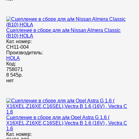
Сцепление в сборе для а/м Nissan Almera Classiс
(B10) HOLA
Кат. номер:
CH11-004
Производитель:
HOLA
Код:
758071
8 545р.
нет
Сцепление в сборе для а/м Opel Astra G 1.6 (
X16XEL,Z16XE,C16SEL),Vectra B 1.6 (16V) , Vectra C
1.6
Кат. номер: