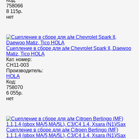
Код:
758066
8 115р.
нет
Сцепление в сборе для а/м Chevrolet Spark II, Daewoo
Matiz, Tico HOLA
Кат. номер:
CH11-003
Производитель:
HOLA
Код:
758070
6 055р.
нет
Сцепление в сборе для а/м Citroen Berlingo (MF)
1.1,1.4 (gbox MA/5,MA/5L), C3/C4 1.4, Xsara (N1)/Sax