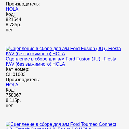
Производитель:
HOLA
Код:
821544
8 735р.
нет
Сцепление в сборе для а/м Ford Fusion (JU) , Fiesta
IV/V (без выжимного) HOLA
Кат. номер:
CH01003
Производитель:
HOLA
Код:
758067
8 115р.
нет