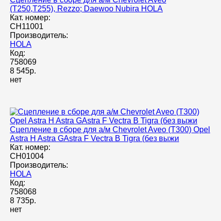
(T250,T255), Rezzo; Daewoo Nubira HOLA
Кат. номер:
CH11001
Производитель:
HOLA
Код:
758069
8 545р.
нет
Сцепление в сборе для а/м Chevrolet Aveo (T300) Opel
Astra H Astra GAstra F Vectra B Tigra (без выжи
Кат. номер:
CH01004
Производитель:
HOLA
Код:
758068
8 735р.
нет