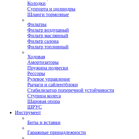
Колодки
Суппорта и цилиндры
Шланги тормозные
Фильтры
Фильтр воздушный
Фильтр маслянный
Фильтр салона
Фильтр топливный
Ходовая
Амортизаторы
Пружина подвески
Рессоры
Рулевое управление
Рычаги и сайлентблоки
Стабилизатор поперечной устойчивости
Ступица колеса
Шаровая опора
ШРУС
Инструмент
Биты и вставки
Гаражные принадлежности