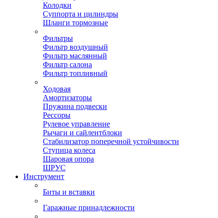
Колодки
Суппорта и цилиндры
Шланги тормозные
Фильтры
Фильтр воздушный
Фильтр маслянный
Фильтр салона
Фильтр топливный
Ходовая
Амортизаторы
Пружина подвески
Рессоры
Рулевое управление
Рычаги и сайлентблоки
Стабилизатор поперечной устойчивости
Ступица колеса
Шаровая опора
ШРУС
Инструмент
Биты и вставки
Гаражные принадлежности