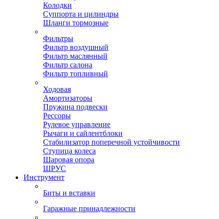
Колодки
Суппорта и цилиндры
Шланги тормозные
Фильтры
Фильтр воздушный
Фильтр маслянный
Фильтр салона
Фильтр топливный
Ходовая
Амортизаторы
Пружина подвески
Рессоры
Рулевое управление
Рычаги и сайлентблоки
Стабилизатор поперечной устойчивости
Ступица колеса
Шаровая опора
ШРУС
Инструмент
Биты и вставки
Гаражные принадлежности