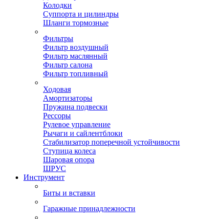
Колодки
Суппорта и цилиндры
Шланги тормозные
Фильтры
Фильтр воздушный
Фильтр маслянный
Фильтр салона
Фильтр топливный
Ходовая
Амортизаторы
Пружина подвески
Рессоры
Рулевое управление
Рычаги и сайлентблоки
Стабилизатор поперечной устойчивости
Ступица колеса
Шаровая опора
ШРУС
Инструмент
Биты и вставки
Гаражные принадлежности