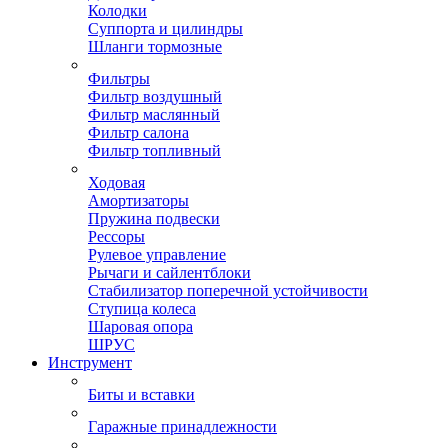
Колодки
Суппорта и цилиндры
Шланги тормозные
Фильтры
Фильтр воздушный
Фильтр маслянный
Фильтр салона
Фильтр топливный
Ходовая
Амортизаторы
Пружина подвески
Рессоры
Рулевое управление
Рычаги и сайлентблоки
Стабилизатор поперечной устойчивости
Ступица колеса
Шаровая опора
ШРУС
Инструмент
Биты и вставки
Гаражные принадлежности