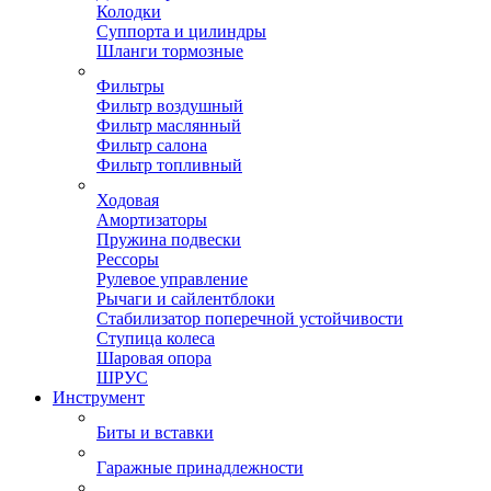
Колодки
Суппорта и цилиндры
Шланги тормозные
Фильтры
Фильтр воздушный
Фильтр маслянный
Фильтр салона
Фильтр топливный
Ходовая
Амортизаторы
Пружина подвески
Рессоры
Рулевое управление
Рычаги и сайлентблоки
Стабилизатор поперечной устойчивости
Ступица колеса
Шаровая опора
ШРУС
Инструмент
Биты и вставки
Гаражные принадлежности