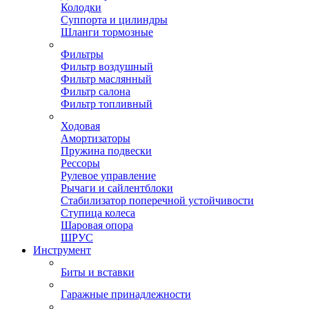
Колодки
Суппорта и цилиндры
Шланги тормозные
Фильтры
Фильтр воздушный
Фильтр маслянный
Фильтр салона
Фильтр топливный
Ходовая
Амортизаторы
Пружина подвески
Рессоры
Рулевое управление
Рычаги и сайлентблоки
Стабилизатор поперечной устойчивости
Ступица колеса
Шаровая опора
ШРУС
Инструмент
Биты и вставки
Гаражные принадлежности