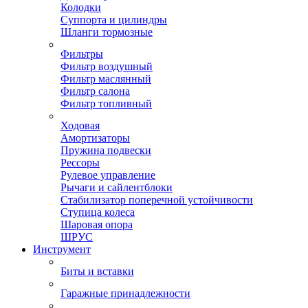
Колодки
Суппорта и цилиндры
Шланги тормозные
Фильтры
Фильтр воздушный
Фильтр маслянный
Фильтр салона
Фильтр топливный
Ходовая
Амортизаторы
Пружина подвески
Рессоры
Рулевое управление
Рычаги и сайлентблоки
Стабилизатор поперечной устойчивости
Ступица колеса
Шаровая опора
ШРУС
Инструмент
Биты и вставки
Гаражные принадлежности