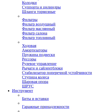
Колодки
Суппорта и цилиндры
Шланги тормозные
Фильтры
Фильтр воздушный
Фильтр маслянный
Фильтр салона
Фильтр топливный
Ходовая
Амортизаторы
Пружина подвески
Рессоры
Рулевое управление
Рычаги и сайлентблоки
Стабилизатор поперечной устойчивости
Ступица колеса
Шаровая опора
ШРУС
Инструмент
Биты и вставки
Гаражные принадлежности