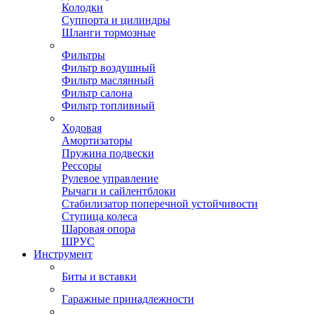
Колодки
Суппорта и цилиндры
Шланги тормозные
Фильтры
Фильтр воздушный
Фильтр маслянный
Фильтр салона
Фильтр топливный
Ходовая
Амортизаторы
Пружина подвески
Рессоры
Рулевое управление
Рычаги и сайлентблоки
Стабилизатор поперечной устойчивости
Ступица колеса
Шаровая опора
ШРУС
Инструмент
Биты и вставки
Гаражные принадлежности