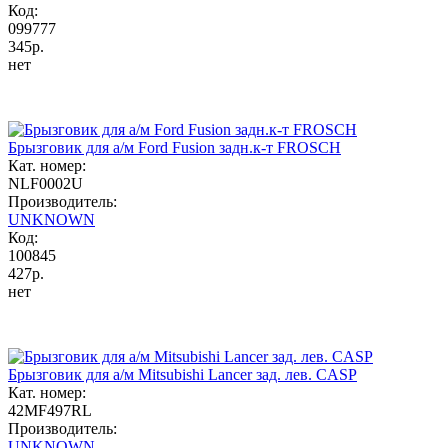
Код:
099777
345р.
нет
Брызговик для а/м Ford Fusion задн.к-т FROSCH
Кат. номер:
NLF0002U
Производитель:
UNKNOWN
Код:
100845
427р.
нет
Брызговик для а/м Mitsubishi Lancer зад. лев. CASP
Кат. номер:
42MF497RL
Производитель:
UNKNOWN