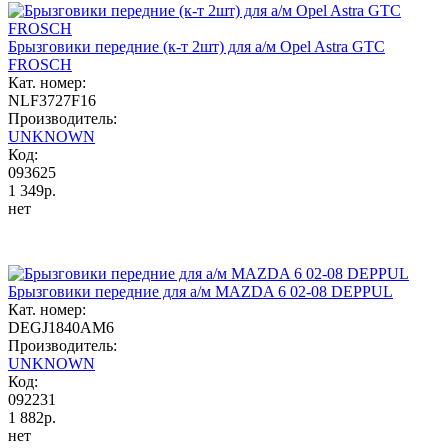
Брызговики передние (к-т 2шт) для а/м Opel Astra GTC
FROSCH
Кат. номер:
NLF3727F16
Производитель:
UNKNOWN
Код:
093625
1 349р.
нет
Брызговики передние для а/м MAZDA 6 02-08 DEPPUL
Кат. номер:
DEGJ1840AM6
Производитель:
UNKNOWN
Код:
092231
1 882р.
нет