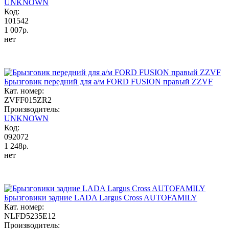
UNKNOWN
Код:
101542
1 007р.
нет
Брызговик передний для а/м FORD FUSION правый ZZVF
Кат. номер:
ZVFF015ZR2
Производитель:
UNKNOWN
Код:
092072
1 248р.
нет
Брызговики задние LADA Largus Cross AUTOFAMILY
Кат. номер:
NLFD5235E12
Производитель: