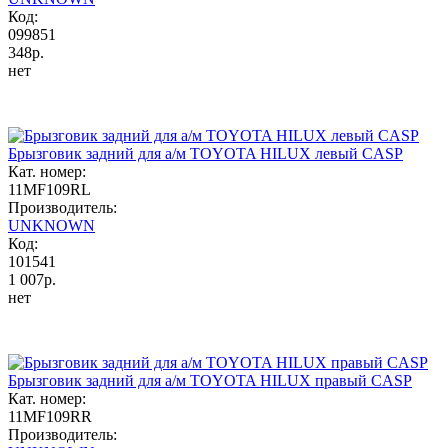
Код:
099851
348р.
нет
Брызговик задний для а/м TOYOTA HILUX левый CASP
Кат. номер:
11MF109RL
Производитель:
UNKNOWN
Код:
101541
1 007р.
нет
Брызговик задний для а/м TOYOTA HILUX правый CASP
Кат. номер:
11MF109RR
Производитель: