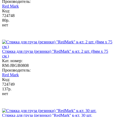
Производитель:
Red Mark
Код:
724748
80р.
нет
Стяжка для груза (резинки) ''RedMark'' к-кт. 2 шт. (8мм х 75
cм.)
Кат. номер:
RM-JBGB0808
Производитель:
Red Mark
Код:
724749
137р.
нет
Стяжка для груза (резинки) ''RedMark'' к-кт. 30 шт.