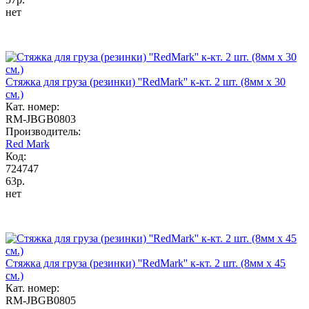
нет
Стяжка для груза (резинки) ''RedMark'' к-кт. 2 шт. (8мм х 30
cм.)
Кат. номер:
RM-JBGB0803
Производитель:
Red Mark
Код:
724747
63р.
нет
Стяжка для груза (резинки) ''RedMark'' к-кт. 2 шт. (8мм х 45
cм.)
Кат. номер:
RM-JBGB0805