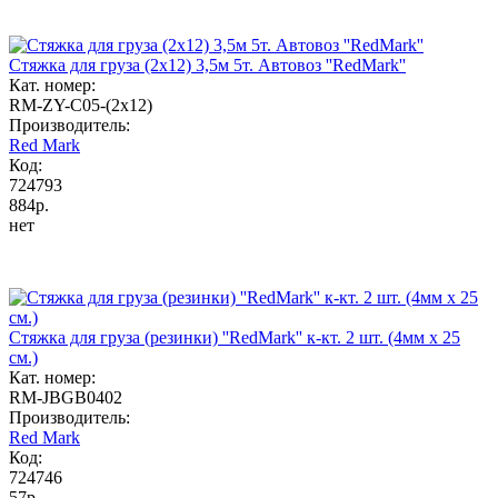
Стяжка для груза (2х12) 3,5м 5т. Автовоз ''RedMark''
Кат. номер:
RМ-ZY-C05-(2x12)
Производитель:
Red Mark
Код:
724793
884р.
нет
Стяжка для груза (резинки) ''RedMark'' к-кт. 2 шт. (4мм х 25
cм.)
Кат. номер:
RM-JBGB0402
Производитель:
Red Mark
Код:
724746
57р.