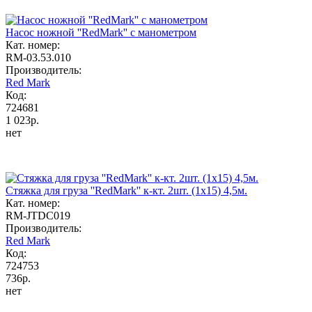
Насос ножной ''RedMark'' с манометром
Кат. номер:
RM-03.53.010
Производитель:
Red Mark
Код:
724681
1 023р.
нет
Стяжка для груза ''RedMark'' к-кт. 2шт. (1х15) 4,5м.
Кат. номер:
RM-JTDC019
Производитель:
Red Mark
Код:
724753
736р.
нет