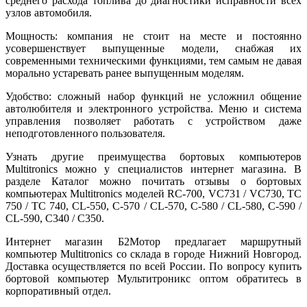
среднего расхода топлива до диагностики исправности всех
узлов автомобиля.
Мощность: компания не стоит на месте и постоянно
усовершенствует выпущенные модели, снабжая их
современными техническими функциями, тем самым не давая
морально устаревать ранее выпущенным моделям.
Удобство: сложный набор функций не усложнил общение
автолюбителя и электронного устройства. Меню и система
управления позволяет работать с устройством даже
неподготовленного пользователя.
Узнать другие преимущества бортовых компьютеров
Multitronics можно у специалистов интернет магазина. В
разделе Каталог можно почитать отзывы о бортовых
компьютерах Multitronics моделей RC-700, VC731 / VC730, TC
750 / TC 740, CL-550, С-570 / CL-570, C-580 / CL-580, C-590 /
CL-590, C340 / C350.
Интернет магазин Б2Мотор предлагает маршрутный
компьютер Multitronics со склада в городе Нижний Новгород.
Доставка осуществляется по всей России. По вопросу купить
бортовой компьютер Мультитроникс оптом обратитесь в
корпоративный отдел.