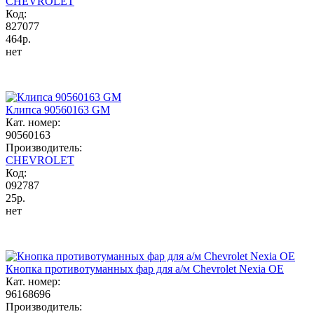
CHEVROLET
Код:
827077
464р.
нет
Клипса 90560163 GM
Кат. номер:
90560163
Производитель:
CHEVROLET
Код:
092787
25р.
нет
Кнопка противотуманных фар для а/м Chevrolet Nexia OE
Кат. номер:
96168696
Производитель: