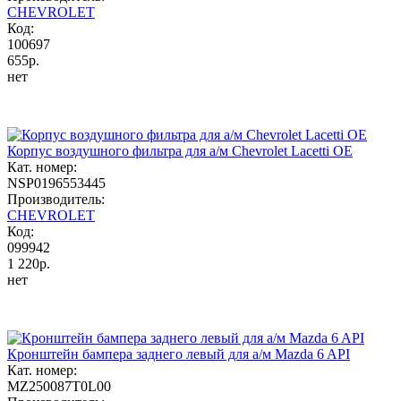
CHEVROLET
Код:
100697
655р.
нет
Корпус воздушного фильтра для а/м Chevrolet Lacetti OE
Кат. номер:
NSP0196553445
Производитель:
CHEVROLET
Код:
099942
1 220р.
нет
Кронштейн бампера заднего левый для а/м Mazda 6 API
Кат. номер:
MZ250087T0L00