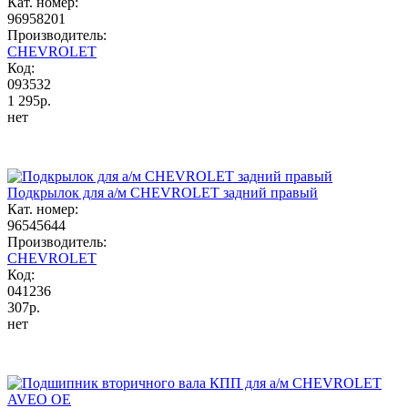
Кат. номер:
96958201
Производитель:
CHEVROLET
Код:
093532
1 295р.
нет
Подкрылок для а/м CHEVROLET задний правый
Кат. номер:
96545644
Производитель:
CHEVROLET
Код:
041236
307р.
нет