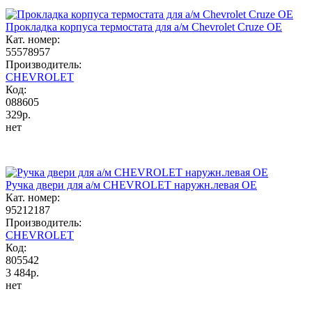
Прокладка корпуса термостата для а/м Chevrolet Cruze OE
Кат. номер:
55578957
Производитель:
CHEVROLET
Код:
088605
329р.
нет
Ручка двери для а/м CHEVROLET наружн.левая OE
Кат. номер:
95212187
Производитель:
CHEVROLET
Код:
805542
3 484р.
нет