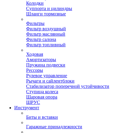
Колодки
Суппорта и цилиндры
Шланги тормозные
Фильтры
Фильтр воздушный
Фильтр маслянный
Фильтр салона
Фильтр топливный
Ходовая
Амортизаторы
Пружина подвески
Рессоры
Рулевое управление
Рычаги и сайлентблоки
Стабилизатор поперечной устойчивости
Ступица колеса
Шаровая опора
ШРУС
Инструмент
Биты и вставки
Гаражные принадлежности