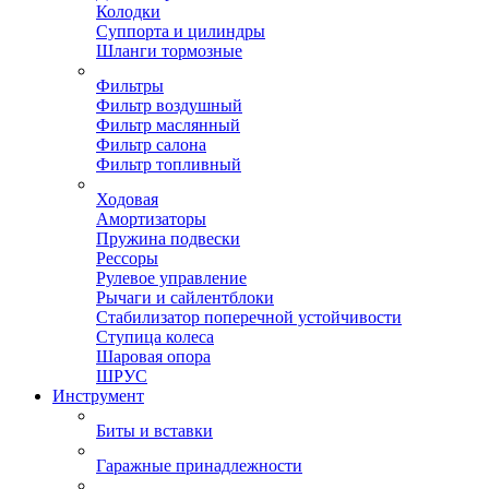
Колодки
Суппорта и цилиндры
Шланги тормозные
Фильтры
Фильтр воздушный
Фильтр маслянный
Фильтр салона
Фильтр топливный
Ходовая
Амортизаторы
Пружина подвески
Рессоры
Рулевое управление
Рычаги и сайлентблоки
Стабилизатор поперечной устойчивости
Ступица колеса
Шаровая опора
ШРУС
Инструмент
Биты и вставки
Гаражные принадлежности