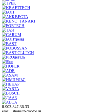
8-903-847-36-33
email: shop@b2motor.ru