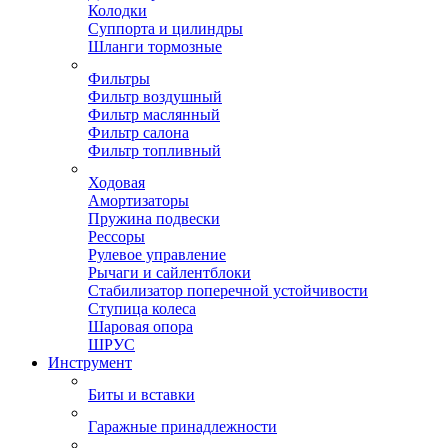
Колодки
Суппорта и цилиндры
Шланги тормозные
Фильтры
Фильтр воздушный
Фильтр маслянный
Фильтр салона
Фильтр топливный
Ходовая
Амортизаторы
Пружина подвески
Рессоры
Рулевое управление
Рычаги и сайлентблоки
Стабилизатор поперечной устойчивости
Ступица колеса
Шаровая опора
ШРУС
Инструмент
Биты и вставки
Гаражные принадлежности