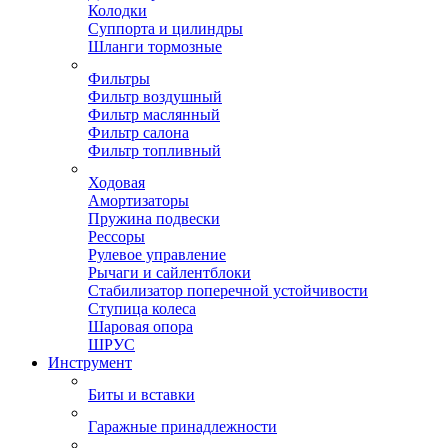
Колодки
Суппорта и цилиндры
Шланги тормозные
Фильтры
Фильтр воздушный
Фильтр маслянный
Фильтр салона
Фильтр топливный
Ходовая
Амортизаторы
Пружина подвески
Рессоры
Рулевое управление
Рычаги и сайлентблоки
Стабилизатор поперечной устойчивости
Ступица колеса
Шаровая опора
ШРУС
Инструмент
Биты и вставки
Гаражные принадлежности