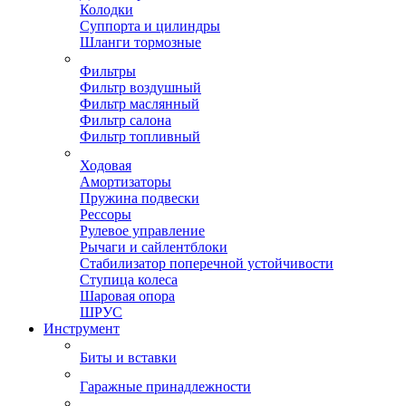
Колодки
Суппорта и цилиндры
Шланги тормозные
Фильтры
Фильтр воздушный
Фильтр маслянный
Фильтр салона
Фильтр топливный
Ходовая
Амортизаторы
Пружина подвески
Рессоры
Рулевое управление
Рычаги и сайлентблоки
Стабилизатор поперечной устойчивости
Ступица колеса
Шаровая опора
ШРУС
Инструмент
Биты и вставки
Гаражные принадлежности