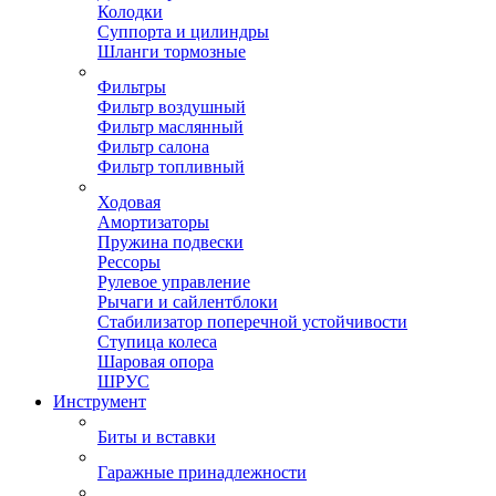
Колодки
Суппорта и цилиндры
Шланги тормозные
Фильтры
Фильтр воздушный
Фильтр маслянный
Фильтр салона
Фильтр топливный
Ходовая
Амортизаторы
Пружина подвески
Рессоры
Рулевое управление
Рычаги и сайлентблоки
Стабилизатор поперечной устойчивости
Ступица колеса
Шаровая опора
ШРУС
Инструмент
Биты и вставки
Гаражные принадлежности