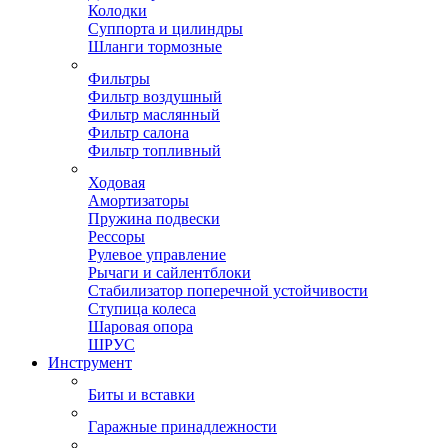
Колодки
Суппорта и цилиндры
Шланги тормозные
Фильтры
Фильтр воздушный
Фильтр маслянный
Фильтр салона
Фильтр топливный
Ходовая
Амортизаторы
Пружина подвески
Рессоры
Рулевое управление
Рычаги и сайлентблоки
Стабилизатор поперечной устойчивости
Ступица колеса
Шаровая опора
ШРУС
Инструмент
Биты и вставки
Гаражные принадлежности