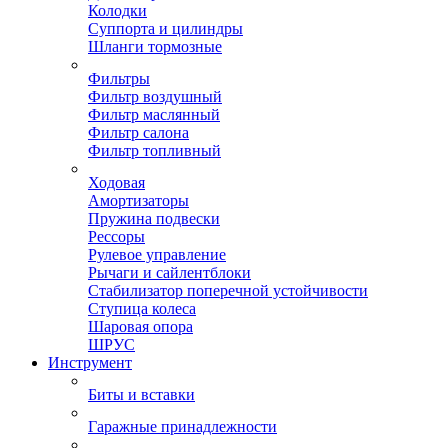
Колодки
Суппорта и цилиндры
Шланги тормозные
Фильтры
Фильтр воздушный
Фильтр маслянный
Фильтр салона
Фильтр топливный
Ходовая
Амортизаторы
Пружина подвески
Рессоры
Рулевое управление
Рычаги и сайлентблоки
Стабилизатор поперечной устойчивости
Ступица колеса
Шаровая опора
ШРУС
Инструмент
Биты и вставки
Гаражные принадлежности