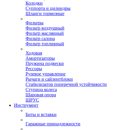
Колодки
Суппорта и цилиндры
Шланги тормозные
Фильтры
Фильтр воздушный
Фильтр маслянный
Фильтр салона
Фильтр топливный
Ходовая
Амортизаторы
Пружина подвески
Рессоры
Рулевое управление
Рычаги и сайлентблоки
Стабилизатор поперечной устойчивости
Ступица колеса
Шаровая опора
ШРУС
Инструмент
Биты и вставки
Гаражные принадлежности