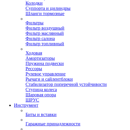
Колодки
Суппорта и цилиндры
Шланги тормозные
Фильтры
Фильтр воздушный
Фильтр маслянный
Фильтр салона
Фильтр топливный
Ходовая
Амортизаторы
Пружина подвески
Рессоры
Рулевое управление
Рычаги и сайлентблоки
Стабилизатор поперечной устойчивости
Ступица колеса
Шаровая опора
ШРУС
Инструмент
Биты и вставки
Гаражные принадлежности