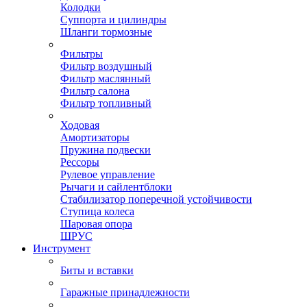
Колодки
Суппорта и цилиндры
Шланги тормозные
Фильтры
Фильтр воздушный
Фильтр маслянный
Фильтр салона
Фильтр топливный
Ходовая
Амортизаторы
Пружина подвески
Рессоры
Рулевое управление
Рычаги и сайлентблоки
Стабилизатор поперечной устойчивости
Ступица колеса
Шаровая опора
ШРУС
Инструмент
Биты и вставки
Гаражные принадлежности