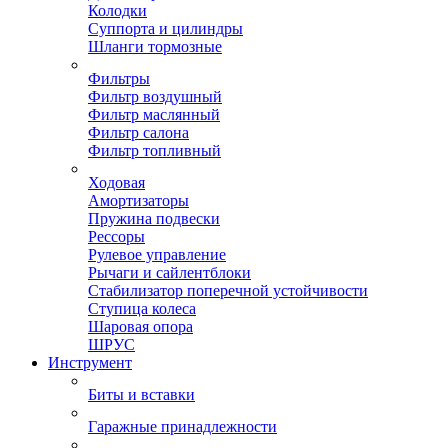
Колодки
Суппорта и цилиндры
Шланги тормозные
Фильтры
Фильтр воздушный
Фильтр маслянный
Фильтр салона
Фильтр топливный
Ходовая
Амортизаторы
Пружина подвески
Рессоры
Рулевое управление
Рычаги и сайлентблоки
Стабилизатор поперечной устойчивости
Ступица колеса
Шаровая опора
ШРУС
Инструмент
Биты и вставки
Гаражные принадлежности