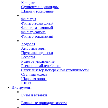
Колодки
Суппорта и цилиндры
Шланги тормозные
Фильтры
Фильтр воздушный
Фильтр маслянный
Фильтр салона
Фильтр топливный
Ходовая
Амортизаторы
Пружина подвески
Рессоры
Рулевое управление
Рычаги и сайлентблоки
Стабилизатор поперечной устойчивости
Ступица колеса
Шаровая опора
ШРУС
Инструмент
Биты и вставки
Гаражные принадлежности