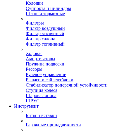
Колодки
Суппорта и цилиндры
Шланги тормозные
Фильтры
Фильтр воздушный
Фильтр маслянный
Фильтр салона
Фильтр топливный
Ходовая
Амортизаторы
Пружина подвески
Рессоры
Рулевое управление
Рычаги и сайлентблоки
Стабилизатор поперечной устойчивости
Ступица колеса
Шаровая опора
ШРУС
Инструмент
Биты и вставки
Гаражные принадлежности