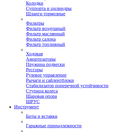
Колодки
Суппорта и цилиндры
Шланги тормозные
Фильтры
Фильтр воздушный
Фильтр маслянный
Фильтр салона
Фильтр топливный
Ходовая
Амортизаторы
Пружина подвески
Рессоры
Рулевое управление
Рычаги и сайлентблоки
Стабилизатор поперечной устойчивости
Ступица колеса
Шаровая опора
ШРУС
Инструмент
Биты и вставки
Гаражные принадлежности